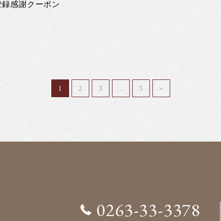
登録感謝クーポン
1
2
3
…
5
＞
0263-33-3378