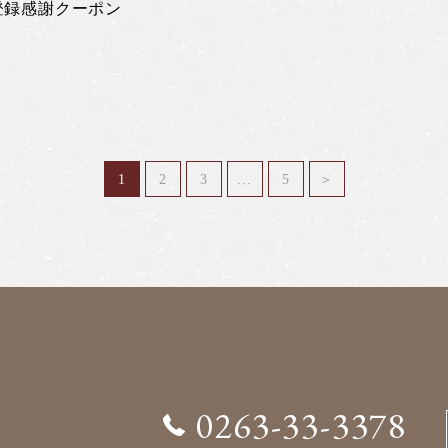
登録感謝クーポン
1
2
3
…
5
＞
0263-33-3378